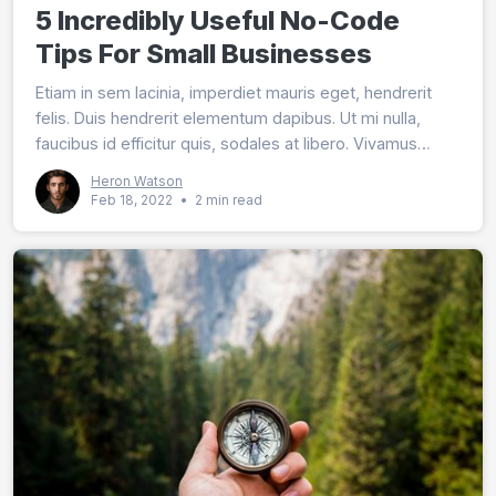
5 Incredibly Useful No-Code
Tips For Small Businesses
Etiam in sem lacinia, imperdiet mauris eget, hendrerit
felis. Duis hendrerit elementum dapibus. Ut mi nulla,
faucibus id efficitur quis, sodales at libero. Vivamus
lobortis magna nec purus tincidunt malesuada.
Heron Watson
Feb 18, 2022
•
2 min read