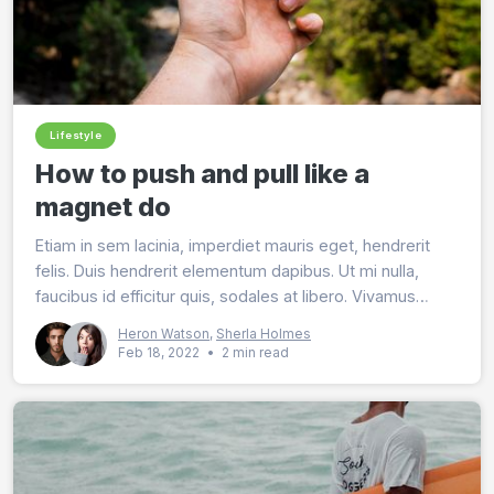
Lifestyle
How to push and pull like a
magnet do
Etiam in sem lacinia, imperdiet mauris eget, hendrerit
felis. Duis hendrerit elementum dapibus. Ut mi nulla,
faucibus id efficitur quis, sodales at libero. Vivamus
lobortis magna nec purus tincidunt malesuada.
Heron Watson
,
Sherla Holmes
Feb 18, 2022
•
2 min read