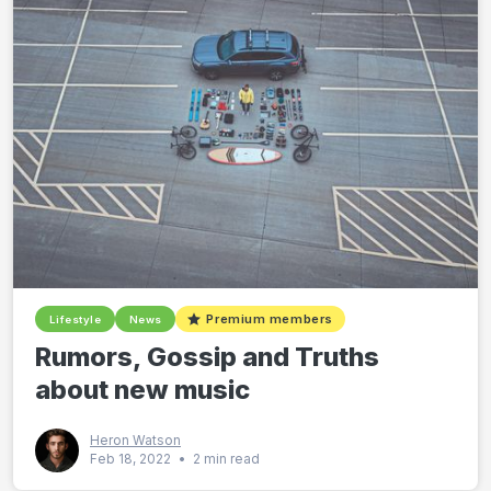
Premium members
Lifestyle
News
Rumors, Gossip and Truths
about new music
Heron Watson
Feb 18, 2022
•
2 min read