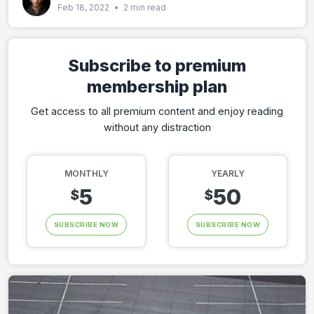
Feb 18, 2022
•
2 min read
Subscribe to premium
membership plan
Get access to all premium content and enjoy reading
without any distraction
MONTHLY
YEARLY
5
50
$
$
SUBSCRIBE NOW
SUBSCRIBE NOW