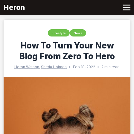
Heron
Lifestyle
News
How To Turn Your New
Blog From Zero To Hero
Heron Watson
,
Sherla Holmes
•
Feb 18, 2022
•
2 min read