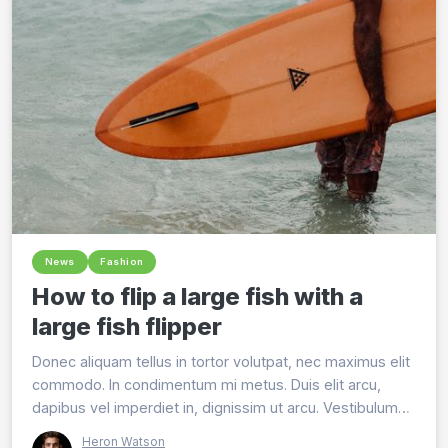
News
Fashion
How to flip a large fish with a
large fish flipper
Donec aliquam tellus in tortor volutpat, nec maximus elit
commodo. In condimentum mi metus. Duis elit arcu,
dapibus vel imperdiet in, dignissim ut arcu. Vestibulum
vitae est eros.
Heron Watson